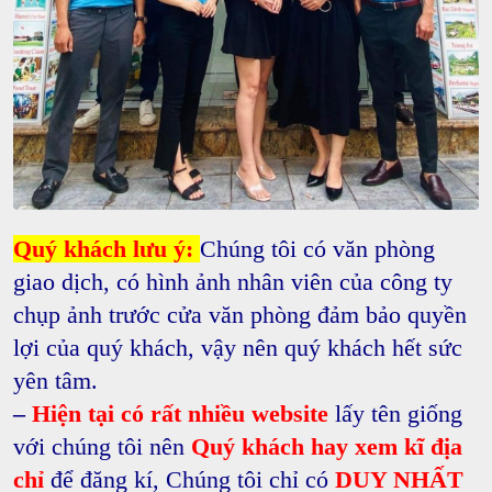
Quý khách lưu ý:
Chúng tôi có văn phòng
giao dịch, có hình ảnh nhân viên của công ty
chụp ảnh trước cửa văn phòng đảm bảo quyền
lợi của quý khách, vậy nên quý khách hết sức
yên tâm.
–
Hiện tại có rất nhiều website
lấy tên giống
với chúng tôi nên
Quý khách hay xem kĩ địa
chỉ
để đăng kí, Chúng tôi chỉ có
DUY NHẤT