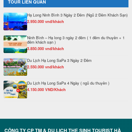
TOUR LIÊN QUAN
Hạ Long Ninh Bình 3 Ngày 2 Đêm (Ngủ 2 Đêm Khách Sạn)
2.950.000 vnđ/khách
Ninh Bình – Hạ long 3 ngày 2 đêm ( 1 đêm du thuyền + 1
đêm khách sạn )
3.850.000 vnđ/khách
Du Lịch Hạ Long SaPa 3 Ngày 2 Đêm
2.550.000 vnđ/khách
Du Lịch Hạ Long SaPa 4 Ngày ( ngủ du thuyền )
4.150.000 VND/Khách
CÔNG TY CP TM & DU LỊCH THE SINH TOURIST HÀ