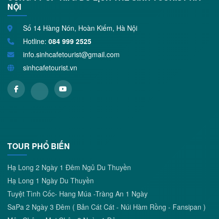
NỘI
Số 14 Hàng Nón, Hoàn Kiếm, Hà Nội
Hotline:
084 999 2525
info.sinhcafetourist@gmail.com
sinhcafetourist.vn
TOUR PHỔ BIẾN
Hạ Long 2 Ngày 1 Đêm Ngủ Du Thuyền
Hạ Long 1 Ngày Du Thuyền
Tuyệt Tình Cốc- Hang Múa -Tràng An 1 Ngày
SaPa 2 Ngày 3 Đêm ( Bản Cát Cát - Núi Hàm Rồng - Fansipan )