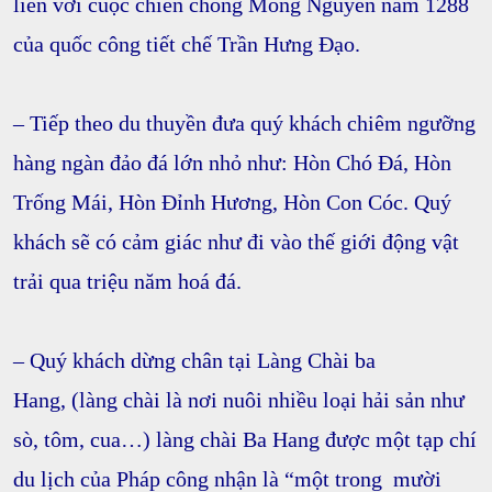
liền với cuộc chiến chống Mông Nguyên năm 1288
của quốc công tiết chế Trần Hưng Đạo.
– Tiếp theo du thuyền đưa quý khách chiêm ngưỡng
hàng ngàn đảo đá lớn nhỏ như:
Hòn Chó Đá, Hòn
Trống Mái, Hòn Đỉnh Hương, Hòn Con Cóc
. Quý
khách sẽ có cảm giác như đi vào thế giới động vật
trải qua triệu năm hoá đá.
– Quý khách dừng chân tại
Làng Chài ba
Hang
, (làng chài là nơi nuôi nhiều loại hải sản như
sò, tôm, cua…) làng chài Ba Hang được một tạp chí
du lịch của Pháp công nhận là
“một trong mười