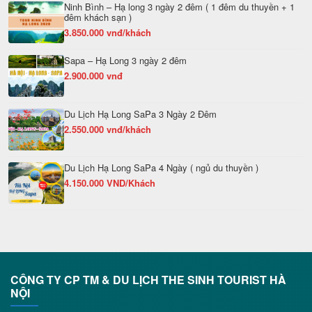
Ninh Bình – Hạ long 3 ngày 2 đêm ( 1 đêm du thuyền + 1
đêm khách sạn )
3.850.000 vnđ/khách
Sapa – Hạ Long 3 ngày 2 đêm
2.900.000 vnđ
Du Lịch Hạ Long SaPa 3 Ngày 2 Đêm
2.550.000 vnđ/khách
Du Lịch Hạ Long SaPa 4 Ngày ( ngủ du thuyền )
4.150.000 VND/Khách
CÔNG TY CP TM & DU LỊCH THE SINH TOURIST HÀ
NỘI