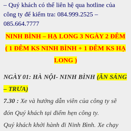
– Quý khách có thể liên hệ qua hotline của
công ty để kiểm tra: 084.999.2525 –
085.664.7777
NINH BÌNH – HẠ LONG 3 NGÀY 2 ĐÊM
( 1 ĐÊM KS NINH BÌNH + 1 ĐÊM KS HẠ
LONG )
NGÀY 01: HÀ NỘI- NINH BÌNH
(ĂN SÁNG
– TRƯA)
7.30 :
Xe và hướng dẫn viên của công ty sẽ
đón Quý khách tại điểm hẹn công ty.
Quý khách khởi hành đi Ninh Bình. Xe chạy