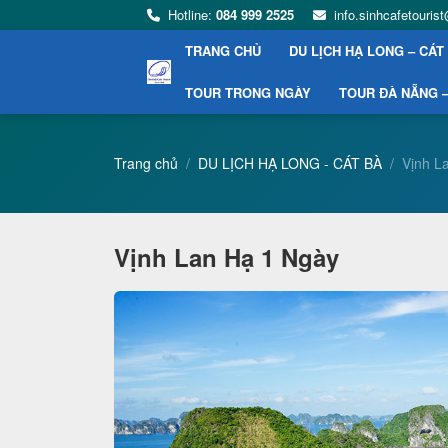
Hotline:
084 999 2525
info.sinhcafetouri
TRANG CHỦ
DU LỊCH HẠ LONG – CÁT
TOUR TRONG NGÀY
TOUR ĐÀ NẴNG –
Trang chủ
DU LỊCH HẠ LONG - CÁT BÀ
Vịnh L
Vịnh Lan Hạ 1 Ngày