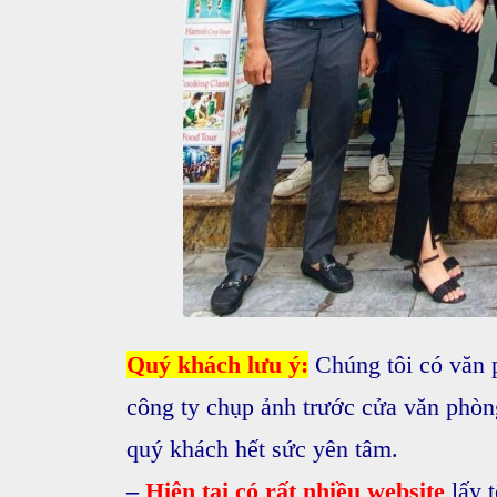
Quý khách lưu ý:
Chúng tôi có văn 
công ty chụp ảnh trước cửa văn phòn
quý khách hết sức yên tâm.
–
Hiện tại có rất nhiều website
lấy 