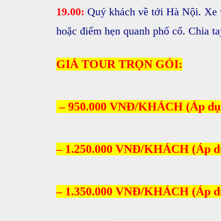
19.00:
Quý khách về tới Hà Nội. Xe v
hoặc điểm hẹn quanh phố cổ. Chia tay
GIÁ TOUR TRỌN GÓI:
– 950.000 VNĐ/KHÁCH
(Áp dụ
– 1.250.000 VNĐ/KHÁCH (Áp dụ
– 1.350.000 VNĐ/KHÁCH (Áp dụ