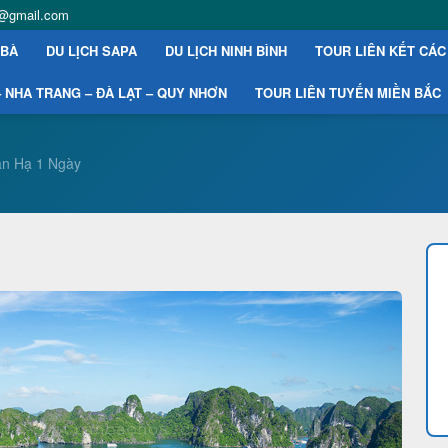
st@gmail.com
 BÀ
DU LỊCH SAPA
DU LỊCH NINH BÌNH
TOUR LIÊN KẾT CÁC
 NHA TRANG – ĐÀ LẠT – QUY NHƠN
TOUR LIÊN TUYẾN MIỀN BẮC
an Hạ 1 Ngày