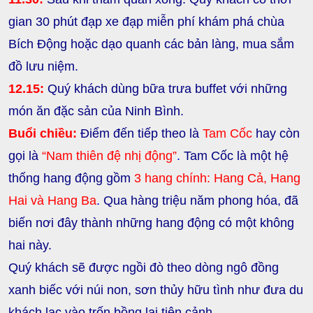
gian 30 phút đạp xe đạp miễn phí khám phá chùa
Bích Động hoặc dạo quanh các bản làng, mua sắm
đồ lưu niệm.
12.15:
Quý khách dùng bữa trưa buffet với những
món ăn đặc sản của Ninh Bình.
Buổi chiều:
Điểm đến tiếp theo là
Tam Cốc
hay còn
gọi là
“Nam thiên đệ nhị động”
.
Tam Cốc là một hệ
thống hang động gồm
3 hang chính: Hang Cả, Hang
Hai và Hang Ba
.
Qua hàng triệu năm phong hóa, đã
biến nơi đây thành những hang động có một không
hai này.
Quý khách sẽ được ngồi đò theo dòng ngô đồng
xanh biếc với núi non, sơn thủy hữu tình như đưa du
khách lạc vào trốn bồng lai tiên cảnh.