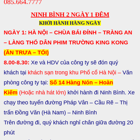
085.664.7777
NINH BÌNH 2 NGÀY 1 ĐÊM
KHỞI HÀNH HÀNG NGÀY
NGÀY 1: HÀ NỘI – CHÙA BÁI ĐÍNH – TRÀNG AN
– LÀNG THỔ DÂN PHIM TRƯỜNG KING KONG
(ĂN TRƯA – TỐI)
8.00-8.30:
Xe và HDV của công ty sẽ đón quý
khách tại
khách sạn trong khu Phố cổ Hà Nội –
Văn
phòng công ty tại:
Số 14 Hàng Nón – Hoàn
Kiếm
(Hoặc nhà hát lớn)
khởi hành đi Ninh Bình. Xe
chạy theo tuyến đường Pháp Vân – Cầu Rẽ – Thị
trấn Đồng Văn (Hà Nam) – Ninh Bình
Trên đường đi, quý khách nghỉ chân giữa đường 20
phút