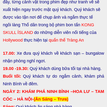
đây, từng cảnh vật trong phim đẹp như tranh vẽ sẽ
xuất hiện ngay trước mặt quý khách. Quý khách sẽ
được vào tận nơi để chụp ảnh và ngắm thực tế
ngôi
làng Thổ dân
trong bộ phim bon tấn
KONG
SKULL ÍSLAND
do những diễn viên nổi tiếng của
Hollywood
thực hiện tại
quẩn thể Tràng An
17.00:
Xe đưa quý khách về khách sạn – bungalow
nhận phòng nghỉ ngơi.
19.00 -19.30:
Quý khách dùng bữa tối tại nhà hàng.
Buổi tối:
Quý khách tự do ngắm cảnh, khám phá
Ninh Bình về đêm.
NGÀY 2: KHÁM PHÁ NINH BÌNH –
HOA LƯ – TAM
CỐC –
HÀ NỘI-
(Ăn Sáng – Trưa)
Sáng:
Quý khách ăn sáng nhà hàng.