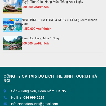
Tuyệt Tình Cốc- Hang Múa -Tràng An 1 Ngày
950.000 vnđ/khách
NINH BÌNH – HẠ LONG 4 NGÀY 3 ĐÊM (3 đêm Khách
sạn)
4.250.000 vnđ/khách
Tam Cốc Hang Múa 1 Ngày
800.000 vnđ/khách
CÔNG TY CP TM & DU LỊCH THE SINH TOURIST HÀ
NỘI
Số 14 Hàng Nón, Hoàn Kiếm, Hà Nội
Hotline:
084 999 2525
info.sinhcafetourist@gmail.com