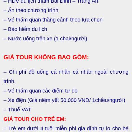
– HDV du lịch thăm Bái Đính – Tràng An
– Ăn theo chương trình
– Vé thăm quan thắng cảnh theo lựa chọn
– Bảo hiểm du lịch
– Nước uống trên xe (1 chai/người)
GIÁ TOUR KHÔNG BAO GỒM:
–
Chi phí đồ u
ống cá nhân
cá nhân ngoài chương
trình.
– Vé thăm quan các điểm tự do
– Xe điện (Giá niêm yết 50.000 VND/ 1chiều/người)
– Thuế VAT
GIÁ TOUR CHO TRẺ EM:
– Trẻ em dưới 4 tuổi miễn phí gia đình tự lo cho bé