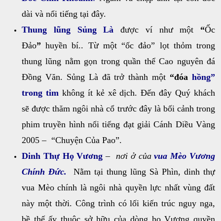
dài và nổi tiếng tại đây.
Thung lũng Sủng Là
được ví như một
“
Ốc
Đảo
”
huyền bí.. Từ một “ốc đảo” lọt thỏm trong
thung lũng nằm gọn trong quần thể Cao nguyên đá
Đồng Văn. Sủng Là đã trở thành một
“đóa
hồng”
trong tim
không ít kẻ xê dịch. Đến đây Quý khách
sẽ được thăm ngôi nhà cổ trước đây là bối cảnh trong
phim truyền hình nổi tiếng đạt giải Cánh Diều Vàng
2005 – “Chuyện Của Pao”.
Dinh Thự Họ Vương
–
nơi ở của
vua Mèo Vương
Chính Đức.
Nằm tại thung lũng Sà Phìn, dinh thự
vua Mèo chính là ngôi nhà quyền lực nhất vùng đất
này một thời. Công trình có lối kiến trúc nguy nga,
bề thế ấy thuộc sở hữu của dòng họ Vương quyền