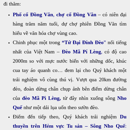
đi thăm:
Phố cổ Đồng Văn
,
chợ cổ Đồng Văn
– có niên đại
hàng trăm năm tuổi, dự chợ phiên Đồng Văn tìm
hiểu về văn hóa chợ vùng cao.
Chinh phục một trong
“Tứ Đại Đỉnh Đèo
”
nổi tiếng
nhất của Việt Nam –
Đèo Mã Pí Lèng
,
có độ cao
2000m so với mực nước biển với những dốc, khúc
cua tay áo quanh co… đem lại cho Quý khách một
trải nghiệm vô cùng thú vị. Vượt qua 20km đường
đèo, đoàn dừng chân chụp ảnh bên điểm dừng chân
của
đèo Mã Pì Lèng,
từ đây nhìn xuống sông
Nho
Quế
như một dải lụa uốn theo sườn đèo.
Điểm đến tiếp theo, Quý khách trải nghiệm
Du
thuyền trên Hẻm vực Tu sản – Sông Nho Quế
: