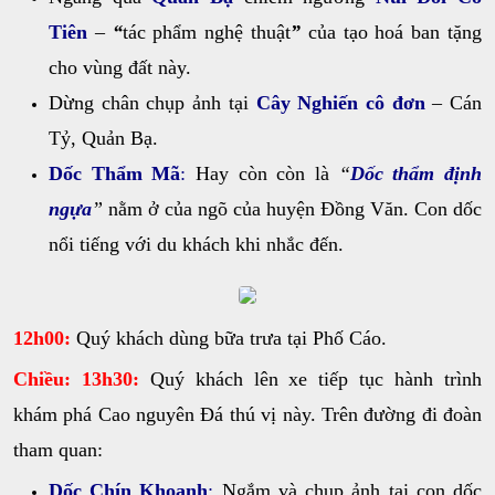
Tiên
–
“
tác phẩm nghệ thuật
”
của tạo hoá ban tặng
cho vùng đất này.
Dừng chân chụp ảnh tại
Cây Nghiến cô đơn
– Cán
Tỷ, Quản Bạ.
Dốc Thẩm Mã
:
Hay còn còn là
“
Dốc thẩm định
ngựa
”
nằm ở của ngõ của huyện Đồng Văn. Con dốc
nổi tiếng với du khách khi nhắc đến.
12h00:
Quý khách dùng bữa trưa tại Phố Cáo.
Chiều:
13h30:
Quý khách lên xe tiếp tục hành trình
khám phá Cao nguyên Đá thú vị này. Trên đường đi đoàn
tham quan:
Dốc Chín Khoanh
:
Ngắm và chụp ảnh tại con dốc