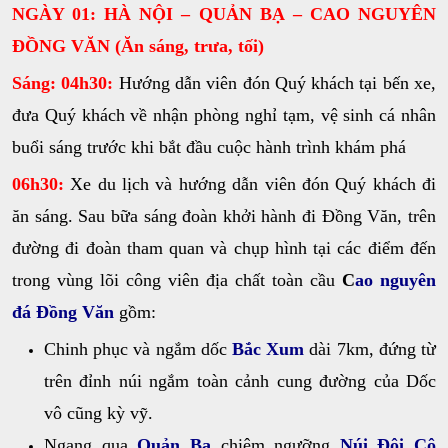
NGÀY 01:
HÀ NỘI – QUẢN BẠ – CAO NGUYÊN
ĐỒNG VĂN (Ăn sáng, trưa, tối)
Sáng:
04
h
30
:
Hướng dẫn viên đón Quý khách tại bến xe,
đưa Quý khách về nhận phòng nghỉ tạm, vệ sinh cá nhân
buổi sáng trước khi bắt đầu cuộc hành trình khám phá
06h30:
Xe du lịch và hướng dẫn viên đón Quý khách đi
ăn sáng. Sau bữa sáng đoàn khởi hành đi Đồng Văn, trên
đường đi đoàn tham quan và chụp hình tại các điểm đến
trong vùng lõi công viên địa chất toàn cầu
C
ao nguyên
đá Đồng Văn
gồm:
Chinh phục và ngắm dốc
Bắc Xum
dài 7km, đứng từ
trên đỉnh núi ngắm toàn cảnh cung đường của Dốc
vô cũng kỳ vỹ.
Ngang qua
Quản Bạ
chiêm ngưỡng
Núi Đôi Cô