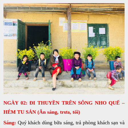
NGÀY 02: ĐI THUYỀN TRÊN SÔNG NHO QUẾ –
HẺM TU SẢN (Ăn sáng, trưa, tối)
Sáng:
Quý khách dùng bữa sáng, trả phòng khách sạn và