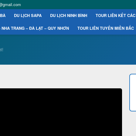
st@gmail.com
 BÀ
DU LỊCH SAPA
DU LỊCH NINH BÌNH
TOUR LIÊN KẾT CÁC
 NHA TRANG – ĐÀ LẠT – QUY NHƠN
TOUR LIÊN TUYẾN MIỀN BẮC
i!