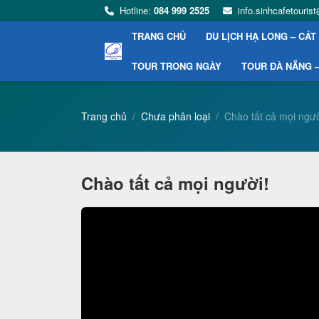
Hotline:
084 999 2525
info.sinhcafetouri
TRANG CHỦ
DU LỊCH HẠ LONG – CÁT
TOUR TRONG NGÀY
TOUR ĐÀ NẴNG –
Trang chủ
Chưa phân loại
Chào tất cả mọi ngườ
Chào tất cả mọi người!